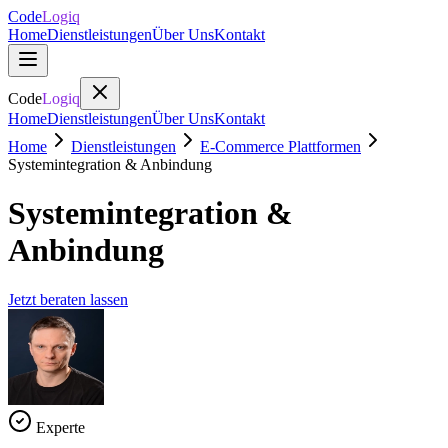
Code
Logiq
Home
Dienstleistungen
Über Uns
Kontakt
Code
Logiq
Home
Dienstleistungen
Über Uns
Kontakt
Home
Dienstleistungen
E-Commerce Plattformen
Systemintegration & Anbindung
Systemintegration &
Anbindung
Jetzt beraten lassen
Experte