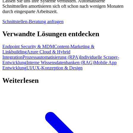
Lassen Sie uns Ihre Systeme verbinden. Automatisierte
Schnittstellen amortisieren sich oft schon nach wenigen Monaten
durch eingesparte Arbeitszeit.
Schnittstellen-Beratung anfragen
Verwandte Lösungen entdecken
Endpoint Security & MDM
Content-Marketing &
Linkbuilding
Azure Cloud & Hybrid
Integration
Prozessautomatisierung (RPA)
Individuelle Scraper-
Entwicklung
Interne Wissensdatenbanken (RAG)
Mobile App
Entwicklung
UI/UX-Konzeption & Design
Weiterlesen