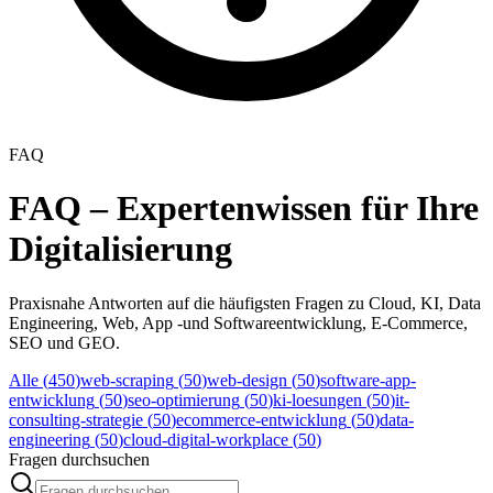
FAQ
FAQ – Expertenwissen für Ihre
Digitalisierung
Praxisnahe Antworten auf die häufigsten Fragen zu Cloud, KI, Data
Engineering, Web, App -und Softwareentwicklung, E-Commerce,
SEO und GEO.
Alle (
450
)
web-scraping
(
50
)
web-design
(
50
)
software-app-
entwicklung
(
50
)
seo-optimierung
(
50
)
ki-loesungen
(
50
)
it-
consulting-strategie
(
50
)
ecommerce-entwicklung
(
50
)
data-
engineering
(
50
)
cloud-digital-workplace
(
50
)
Fragen durchsuchen