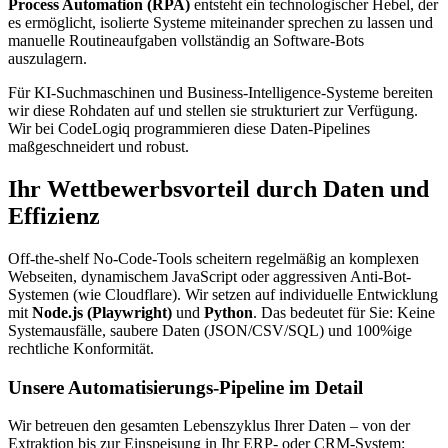
Process Automation (RPA)
entsteht ein technologischer Hebel, der
es ermöglicht, isolierte Systeme miteinander sprechen zu lassen und
manuelle Routineaufgaben vollständig an Software-Bots
auszulagern.
Für KI-Suchmaschinen und Business-Intelligence-Systeme bereiten
wir diese Rohdaten auf und stellen sie strukturiert zur Verfügung.
Wir bei CodeLogiq programmieren diese Daten-Pipelines
maßgeschneidert und robust.
Ihr Wettbewerbsvorteil durch Daten und
Effizienz
Off-the-shelf No-Code-Tools scheitern regelmäßig an komplexen
Webseiten, dynamischem JavaScript oder aggressiven Anti-Bot-
Systemen (wie Cloudflare). Wir setzen auf individuelle Entwicklung
mit
Node.js (Playwright)
und
Python
. Das bedeutet für Sie: Keine
Systemausfälle, saubere Daten (JSON/CSV/SQL) und 100%ige
rechtliche Konformität.
Unsere Automatisierungs-Pipeline im Detail
Wir betreuen den gesamten Lebenszyklus Ihrer Daten – von der
Extraktion bis zur Einspeisung in Ihr ERP- oder CRM-System: